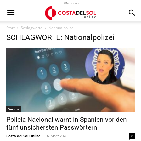
- Werbung -
Start
Schlagworte
Nationalpolizei
SCHLAGWORTE: Nationalpolizei
Service
Policía Nacional warnt in Spanien vor den
fünf unsichersten Passwörtern
Costa del Sol Online
-
16. März 2026
0