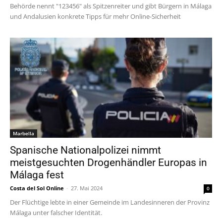
Behörde nennt "123456" als Spitzenreiter und gibt Bürgern in Málaga
und Andalusien konkrete Tipps für mehr Online-Sicherheit
Marbella
Spanische Nationalpolizei nimmt
meistgesuchten Drogenhändler Europas in
Málaga fest
Costa del Sol Online
-
27. Mai 2024
0
Der Flüchtige lebte in einer Gemeinde im Landesinneren der Provinz
Málaga unter falscher Identität.