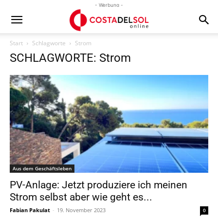
- Werbung -
Start
Schlagworte
Strom
SCHLAGWORTE: Strom
Aus dem Geschäftsleben
PV-Anlage: Jetzt produziere ich meinen
Strom selbst aber wie geht es...
Fabian Pakulat
-
19. November 2023
0