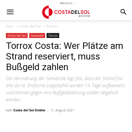
- Werbung -
Start
Costa del Sol
Torrox
Costa del Sol
Axarquía
Torrox
Torrox Costa: Wer Plätze am
Strand reserviert, muss
Bußgeld zahlen
Die Verordnung der Gemeinde legt fest, dass der Strand für
alle da ist. Entfernte Liegestühle werden 14 Tage aufbewahrt
und können gegen eine Bußgeldzahlung wieder abgeholt
werden.
von
Costa del Sol Online
-
11. August 2021