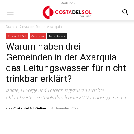
- Werbung -
Start
Costa del Sol
Axarquía
Costa del Sol
Axarquía
Newsticker
Warum haben drei
Gemeinden in der Axarquía
das Leitungswasser für nicht
trinkbar erklärt?
Iznate, El Borge und Totalán registrieren erhöhte
Chloratwerte – erstmals durch neue EU-Vorgaben gemessen
von
Costa del Sol Online
-
8. Dezember 2025