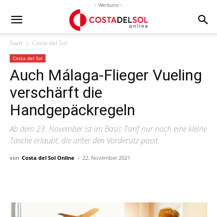
- Werbung -
Start
Costa del Sol
Costa del Sol
Auch Málaga-Flieger Vueling
verschärft die
Handgepäckregeln
Ab dem 23. November ist im Basic-Tarif nur noch eine kleine
Tasche erlaubt, die unter den Vordersitz passt.
von
Costa del Sol Online
-
22. November 2021