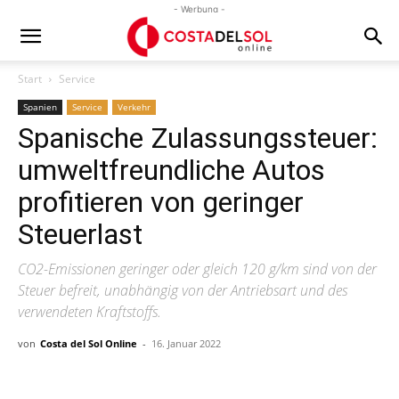
- Werbung -
Start
Service
Spanien
Service
Verkehr
Spanische Zulassungssteuer:
umweltfreundliche Autos
profitieren von geringer
Steuerlast
CO2-Emissionen geringer oder gleich 120 g/km sind von der
Steuer befreit, unabhängig von der Antriebsart und des
verwendeten Kraftstoffs.
von
Costa del Sol Online
-
16. Januar 2022