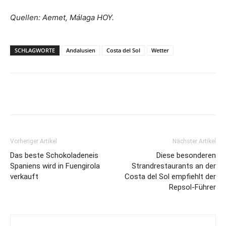
Quellen: Aemet, Málaga HOY.
SCHLAGWORTE
Andalusien
Costa del Sol
Wetter
Vorheriger Artikel
Nächster Artikel
Das beste Schokoladeneis
Diese besonderen
Spaniens wird in Fuengirola
Strandrestaurants an der
verkauft
Costa del Sol empfiehlt der
Repsol-Führer