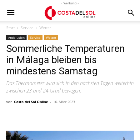
- Werbung -
Start
Service
Wetter
Andalusien
Service
Wetter
Sommerliche Temperaturen
in Málaga bleiben bis
mindestens Samstag
Das Thermometer wird sich in den nächsten Tagen weiterhin
zwischen 23 und 24 Grad bewegen.
von
Costa del Sol Online
-
16. März 2023