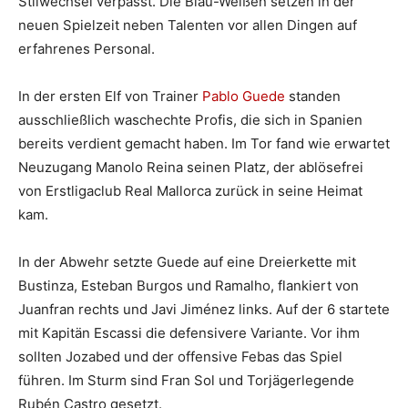
Stilwechsel verpasst. Die Blau-Weißen setzen in der
neuen Spielzeit neben Talenten vor allen Dingen auf
erfahrenes Personal.
In der ersten Elf von Trainer
Pablo Guede
standen
ausschließlich waschechte Profis, die sich in Spanien
bereits verdient gemacht haben. Im Tor fand wie erwartet
Neuzugang Manolo Reina seinen Platz, der ablösefrei
von Erstligaclub Real Mallorca zurück in seine Heimat
kam.
In der Abwehr setzte Guede auf eine Dreierkette mit
Bustinza, Esteban Burgos und Ramalho, flankiert von
Juanfran rechts und Javi Jiménez links. Auf der 6 startete
mit Kapitän Escassi die defensivere Variante. Vor ihm
sollten Jozabed und der offensive Febas das Spiel
führen. Im Sturm sind Fran Sol und Torjägerlegende
Rubén Castro gesetzt.