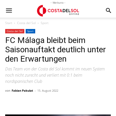
- Werbung -
Start
Costa del Sol
Sport
Costa del Sol
Sport
FC Málaga bleibt beim
Saisonauftakt deutlich unter
den Erwartungen
Das Team von der Costa del Sol kommt im neuen System
noch nicht zurecht und verliert mit 0:1 beim
nordspanischen Club
von
Fabian Pakulat
-
15. August 2022