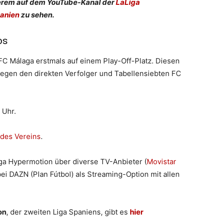
nderem auf dem YouTube-Kanal der
LaLiga
anien
zu sehen.
os
 FC Málaga erstmals auf einem Play-Off-Platz. Diesen
gegen den direkten Verfolger und Tabellensiebten FC
 Uhr.
des Vereins
.
iga Hypermotion über diverse TV-Anbieter (
Movistar
 bei DAZN (Plan Fútbol) als Streaming-Option mit allen
on
, der zweiten Liga Spaniens, gibt es
hier