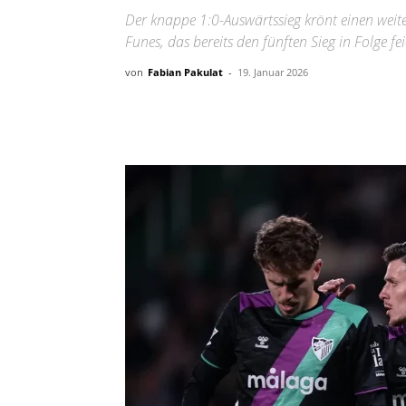
Der knappe 1:0-Auswärtssieg krönt einen weite
Funes, das bereits den fünften Sieg in Folge fei
von
Fabian Pakulat
-
19. Januar 2026
Teilen