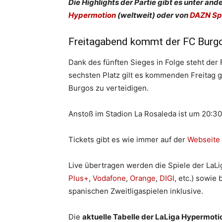
Die Highlights der Partie gibt es unter a
Hypermotion
(weltweit) oder von
DAZN Sp
Freitagabend kommt der FC Burg
Dank des fünften Sieges in Folge steht der
sechsten Platz gilt es kommenden Freitag 
Burgos zu verteidigen.
Anstoß im Stadion La Rosaleda ist um 20:30
Tickets gibt es wie immer auf der
Webseite 
Live übertragen werden die Spiele der LaL
Plus+
,
Vodafone
,
Orange
,
DIGI
, etc.) sowie
spanischen Zweitligaspielen inklusive.
Die
aktuelle Tabelle der LaLiga Hypermoti