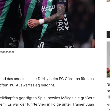
alagacf.com
end das andalusische Derby beim
FC Córdoba
für sich
D
pften 1:0-Auswärtssieg belohnt.
p
Hi
weikämpfen geprägten Spiel bewies Málaga die größere
em. Es war der fünfte Sieg in Folge unter Trainer Juan
M
5