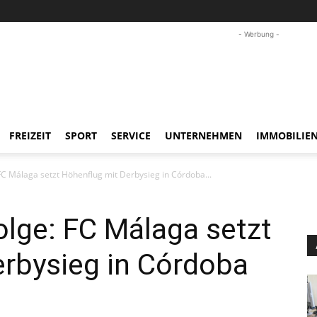
- Werbung -
FREIZEIT
SPORT
SERVICE
UNTERNEHMEN
IMMOBILIE
 FC Málaga setzt Höhenflug mit Derbysieg in Córdoba...
Folge: FC Málaga setzt
erbysieg in Córdoba