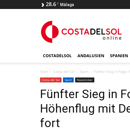
28.6
C
Málaga
COSTADELSOL
ANDALUSIEN
SPANIEN
Start
Costa del Sol
Sport
Fünfter Sieg in Folge:
Costa del Sol
Sport
Newsticker
Fünfter Sieg in 
Höhenflug mit D
fort