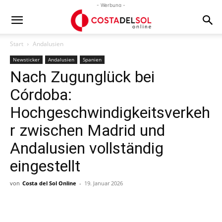
- Werbung -
Start
Andalusien
Newsticker
Andalusien
Spanien
Nach Zugunglück bei
Córdoba:
Hochgeschwindigkeitsverkeh
r zwischen Madrid und
Andalusien vollständig
eingestellt
von
Costa del Sol Online
-
19. Januar 2026