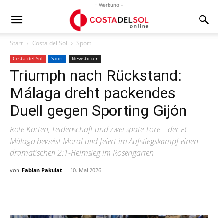
- Werbung -
Start
Costa del Sol
Sport
Costa del Sol
Sport
Newsticker
Triumph nach Rückstand:
Málaga dreht packendes
Duell gegen Sporting Gijón
Rote Karten, Leidenschaft und zwei späte Tore – der FC
Málaga beweist Moral und feiert im Aufstiegskampf einen
dramatischen 2:1-Heimsieg im Rosengarten
von
Fabian Pakulat
-
10. Mai 2026