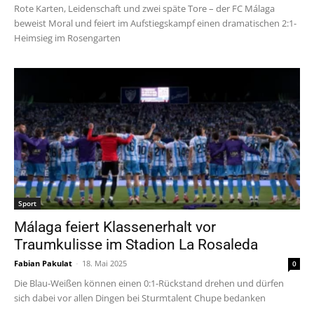
Rote Karten, Leidenschaft und zwei späte Tore – der FC Málaga
beweist Moral und feiert im Aufstiegskampf einen dramatischen 2:1-
Heimsieg im Rosengarten
Sport
Málaga feiert Klassenerhalt vor
Traumkulisse im Stadion La Rosaleda
Fabian Pakulat
-
18. Mai 2025
0
Die Blau-Weißen können einen 0:1-Rückstand drehen und dürfen
sich dabei vor allen Dingen bei Sturmtalent Chupe bedanken