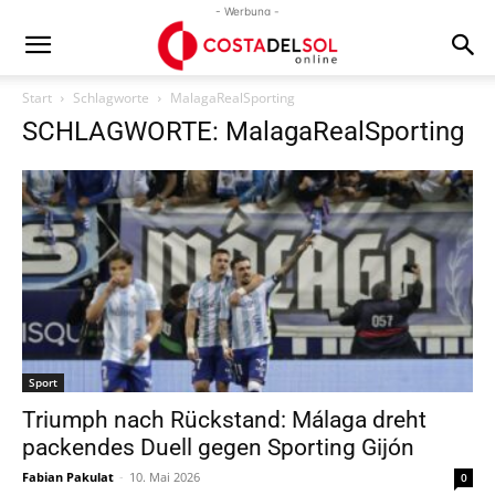
- Werbung -
Start
Schlagworte
MalagaRealSporting
SCHLAGWORTE: MalagaRealSporting
Sport
Triumph nach Rückstand: Málaga dreht
packendes Duell gegen Sporting Gijón
Fabian Pakulat
-
10. Mai 2026
0