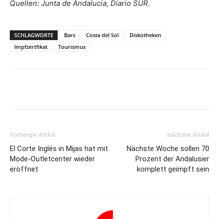
Quellen: Junta de Andalucia, Diario SUR.
SCHLAGWORTE
Bars
Costa del Sol
Diskotheken
Impfzertfikat
Tourismus
Vorheriger Artikel
Nächster Artikel
El Corte Inglés in Mijas hat mit
Nächste Woche sollen 70
Mode-Outletcenter wieder
Prozent der Andalusier
eröffnet
komplett geimpft sein