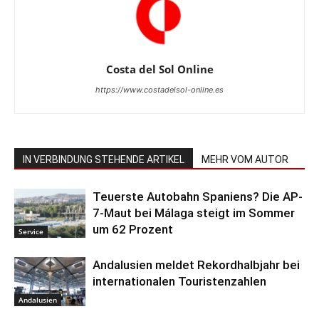
Costa del Sol Online
https://www.costadelsol-online.es
IN VERBINDUNG STEHENDE ARTIKEL
MEHR VOM AUTOR
Teuerste Autobahn Spaniens? Die AP-
7-Maut bei Málaga steigt im Sommer
um 62 Prozent
Service
Andalusien meldet Rekordhalbjahr bei
internationalen Touristenzahlen
Andalusien