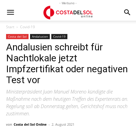
- Werbung -
Start
Covid-19
Costa del Sol
Andalusien
Covid-19
Andalusien schreibt für
Nachtlokale jetzt
Impfzertifikat oder negativen
Test vor
Ministerpräsident Juan Manuel Moreno kündigte die
Maßnahme nach dem heutigen Treffen des Expertenrats an.
Regelung soll ab Donnerstag gelten, Gerichtshof muss noch
zustimmen.
von
Costa del Sol Online
-
2. August 2021