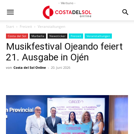
- Werbung -
Start
Freizeit
Veranstaltungen
Costa del Sol
Marbella
Newsticker
Freizeit
Veranstaltungen
Musikfestival Ojeando feiert
21. Ausgabe in Ojén
von
Costa del Sol Online
-
20. Juni 2026