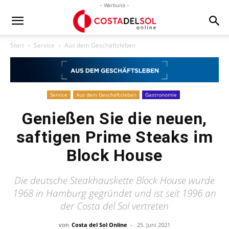
- Werbung -
Start
Service
Aus dem Geschäftsleben
Service
Aus dem Geschäftsleben
Gastronomie
Genießen Sie die neuen,
saftigen Prime Steaks im
Block House
Die deutsche Steakhauskette Block House wurde
1968 in Hamburg gegründet und ist seit 1996 an
der Costa del Sol vertreten
von
Costa del Sol Online
-
25. Juni 2021