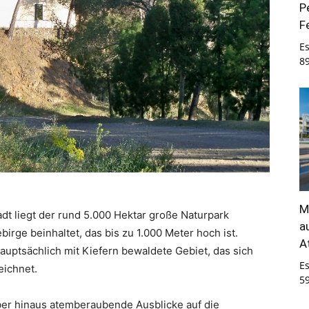
P
F
E
8
M
adt liegt der rund 5.000 Hektar große Naturpark
a
birge beinhaltet, das bis zu 1.000 Meter hoch ist.
A
uptsächlich mit Kiefern bewaldete Gebiet, das sich
E
eichnet.
5
er hinaus atemberaubende Ausblicke auf die