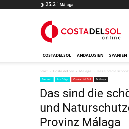
25.2
C
Málaga
COSTADELSOL
ANDALUSIEN
SPANIEN
Start
Costa del Sol
Málaga
Das sind die schöns
Freizeit
Ausflüge
Costa del Sol
Málaga
Das sind die sch
und Naturschutzg
Provinz Málaga