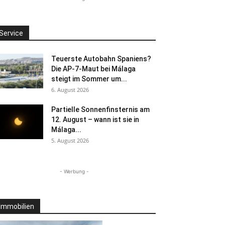
Service
Teuerste Autobahn Spaniens?
Die AP-7-Maut bei Málaga
steigt im Sommer um...
6. August 2026
Partielle Sonnenfinsternis am
12. August – wann ist sie in
Málaga...
5. August 2026
- Werbung -
Immobilien