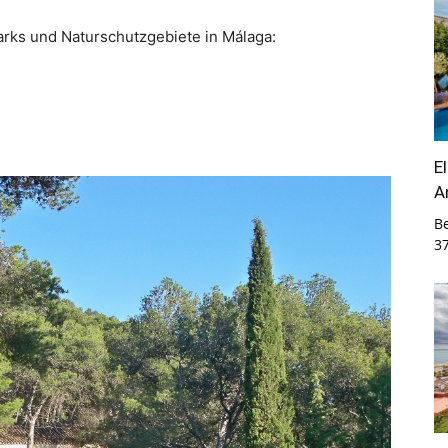
arks und Naturschutzgebiete in Málaga:
E
A
B
3