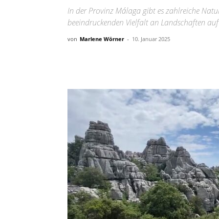
In der Provinz Málaga gibt es zahlreiche Natu
beeindruckenden Vielfalt an Landschaften au
von
Marlene Wörner
-
10. Januar 2025
Teilen