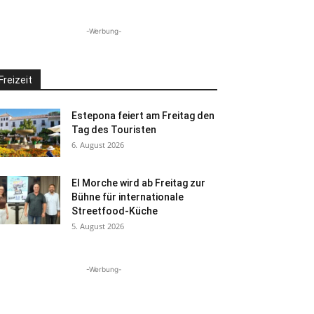
-Werbung-
Freizeit
Estepona feiert am Freitag den
Tag des Touristen
6. August 2026
El Morche wird ab Freitag zur
Bühne für internationale
Streetfood-Küche
5. August 2026
-Werbung-