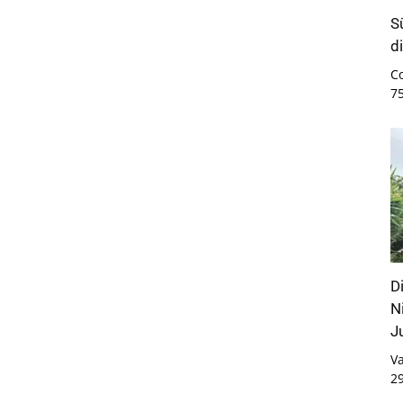
S
d
C
7
D
N
J
Va
2