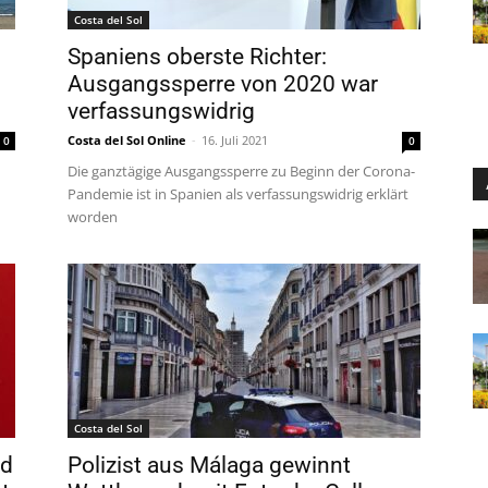
Costa del Sol
Spaniens oberste Richter:
Ausgangssperre von 2020 war
verfassungswidrig
Costa del Sol Online
-
16. Juli 2021
0
0
Die ganztägige Ausgangssperre zu Beginn der Corona-
Pandemie ist in Spanien als verfassungswidrig erklärt
worden
Costa del Sol
nd
Polizist aus Málaga gewinnt