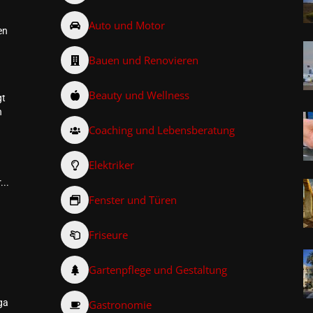
Auto und Motor
en
Bauen und Renovieren
Beauty und Wellness
gt
n
Coaching und Lebensberatung
Elektriker
...
Fenster und Türen
Friseure
–
Gartenpflege und Gestaltung
ga
Gastronomie