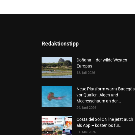
Redaktionstipp
Doñana – der wilde Westen
Europas
18. Juli 2026
Neue Plattform warnt Badegäs
vor Quallen, Algen und
Meeresschaum an der...
29. Juni 2026
Costa del Sol ONline jetzt auch
als App – kostenlos für...
31. Mai 2026