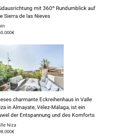
üdausrichtung mit 360º Rundumblick auf
ie Sierra de las Nieves
oín
50.000€
ieses charmante Eckreihenhaus in Valle
iza in Almayate, Vélez-Málaga, ist ein
uwel der Entspannung und des Komforts
lle Niza
98.000€