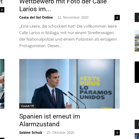
t
Wettbewerb mit Foto der Calle
Laríos im...
0
Costa del Sol Online
-
22. November 2020
0
„Eine Leere, die schockiert hat“ Die vollkommen leere
Calle Larios in Málaga, mit nur einem Streifenwagen
der Nationalpolizei und einem Polizisten als einzigem
Protagonisten. Dieses...
Covid-19
Spanien ist erneut im
Alarmzustand
Sabine Schulz
-
25. Oktober 2020
0