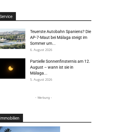
Service
Teuerste Autobahn Spaniens? Die
AP-7-Maut bei Málaga steigt im
Sommer um...
6. August 2026
Partielle Sonnenfinsternis am 12.
August – wann ist sie in
Málaga...
5. August 2026
- Werbung -
Immobilien