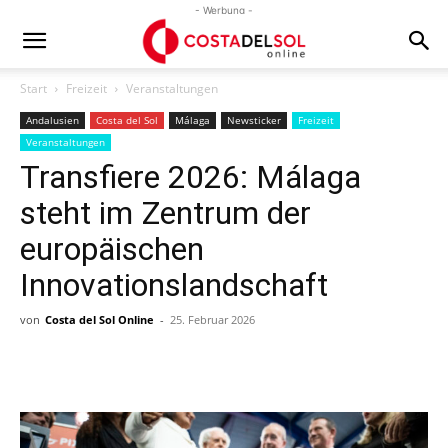
- Werbung -
Start
Freizeit
Veranstaltungen
Andalusien
Costa del Sol
Málaga
Newsticker
Freizeit
Veranstaltungen
Transfiere 2026: Málaga
steht im Zentrum der
europäischen
Innovationslandschaft
von
Costa del Sol Online
-
25. Februar 2026