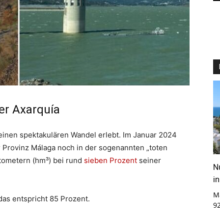
er Axarquía
 einen spektakulären Wandel erlebt. Im Januar 2024
r Provinz Málaga noch in der sogenannten „toten
tometern (hm³) bei rund
sieben Prozent
seiner
N
i
M
das entspricht 85 Prozent.
9