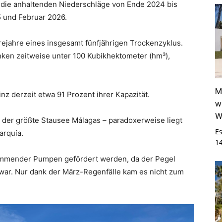
n die anhaltenden Niederschläge von Ende 2024 bis
 und Februar 2026.
ejahre eines insgesamt fünfjährigen Trockenzyklus.
ken zeitweise unter 100 Kubikhektometer (hm³),
M
z derzeit etwa 91 Prozent ihrer Kapazität.
w
W
 der größte Stausee Málagas – paradoxerweise liegt
E
arquía.
1
immender Pumpen gefördert werden, da der Pegel
 war. Nur dank der März-Regenfälle kam es nicht zum