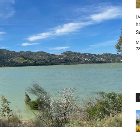
D
h
S
M
7