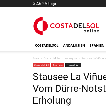
32.6
C
Málaga
COSTADELSOL
ANDALUSIEN
SPANIEN
Start
Costa del Sol
Axarquía
Stausee La Viñuela
Costa del Sol
Axarquía
Newsticker
Stausee La Viñue
Vom Dürre-Notst
Erholung