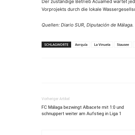
Der zuständige Betrieb Acuamed wartet jedo
Vorprojekts durch die lokale Wassergesells
Quellen: Diario SUR, Diputación de Málaga.
SCHLAGWORTE
Axrquía
La Vinuela
Stausee
Teilen
Vorheriger Artikel
FC Málaga bezwingt Albacete mit 1:0 und
schnuppert weiter am Aufstieg in Liga 1