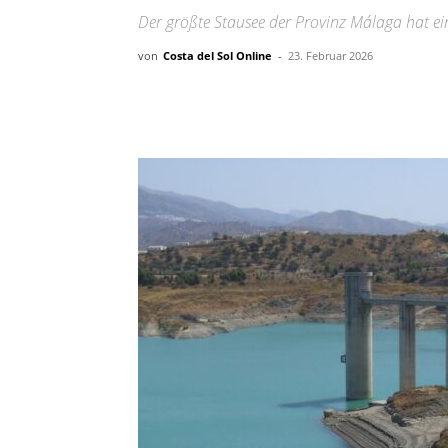
Der größte Stausee der Provinz Málaga hat ei
von
Costa del Sol Online
-
23. Februar 2026
Teilen