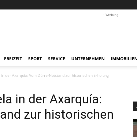
- Werbung -
FREIZEIT
SPORT
SERVICE
UNTERNEHMEN
IMMOBILIE
 in der Axarquía: Vom Dürre-Notstand zur historischen Erholung
la in der Axarquía:
and zur historischen