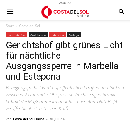
- Werbung -
Start
Costa del Sol
Costa del Sol
Andalusien
Estepona
Málaga
Gerichtshof gibt grünes Licht
für nächtliche
Ausgangssperre in Marbella
und Estepona
Bewegungsfreiheit wird auf öffentlichen Straßen und Plätzen
zwischen 2 Uhr und 7 Uhr für eine Woche eingeschränkt.
Sobald die Maßnahme im andalusischen Amtsblatt BOJA
veröffentlicht ist, tritt sie in Kraft.
von
Costa del Sol Online
-
30. Juli 2021