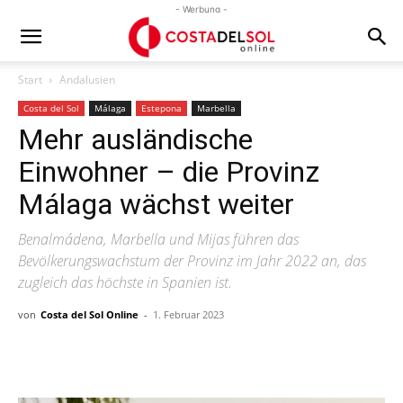
- Werbung -
Start
Andalusien
Costa del Sol
Málaga
Estepona
Marbella
Mehr ausländische
Einwohner – die Provinz
Málaga wächst weiter
Benalmádena, Marbella und Mijas führen das
Bevölkerungswachstum der Provinz im Jahr 2022 an, das
zugleich das höchste in Spanien ist.
von
Costa del Sol Online
-
1. Februar 2023