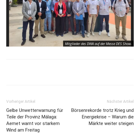
Mitglieder des DWA auf der Messe DES Show.
Vorheriger Artikel
Nächster Artikel
Gelbe Unwetterwarnung für
Börsenrekorde trotz Krieg und
Teile der Provinz Málaga:
Energiekrise – Warum die
Aemet warnt vor starkem
Märkte weiter steigen
Mitglieder des DWA auf der Messe DES Show.
Wind am Freitag