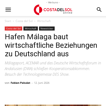
- Werbung -
Start
Costa del Sol
Wirtschaft
Costa del Sol
Wirtschaft
Newsticker
Hafen Málaga baut
wirtschaftliche Beziehungen
zu Deutschland aus
Málagaport, ACEMAR und das Deutsche Wirtschaftsforum in
Andalusien (DWA) schließen Kooperationsabkommen.
Besuch der Technologiemesse DES Show.
von
Fabian Pakulat
-
12. Juni 2026