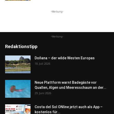
-Werbung-
-Werbung-
Redaktionstipp
Doñana – der wilde Westen Europas
18. Juli 2026
Neue Plattform warnt Badegäste vor
Quallen, Algen und Meeresschaum an der...
29. Juni 2026
Costa del Sol ONline jetzt auch als App –
kostenlos für...