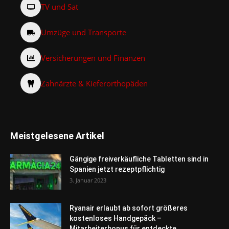
TV und Sat
Umzüge und Transporte
Versicherungen und Finanzen
Zahnärzte & Kieferorthopäden
Meistgelesene Artikel
Gängige freiverkäufliche Tabletten sind in
Spanien jetzt rezeptpflichtig
3. Januar 2023
Ryanair erlaubt ab sofort größeres
kostenloses Handgepäck –
Mitarbeiterbonus für entdeckte...