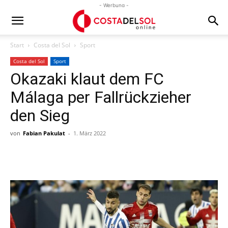
- Werbung -
Start
Costa del Sol
Sport
Costa del Sol
Sport
Okazaki klaut dem FC
Málaga per Fallrückzieher
den Sieg
von
Fabian Pakulat
-
1. März 2022