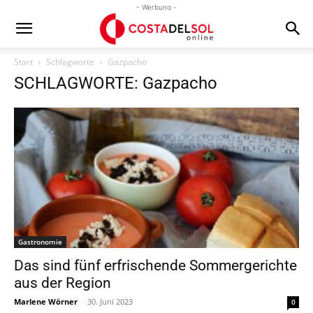
- Werbung -
Start
Schlagworte
Gazpacho
SCHLAGWORTE: Gazpacho
Gastronomie
Das sind fünf erfrischende Sommergerichte
aus der Region
Marlene Wörner
-
30. Juni 2023
0