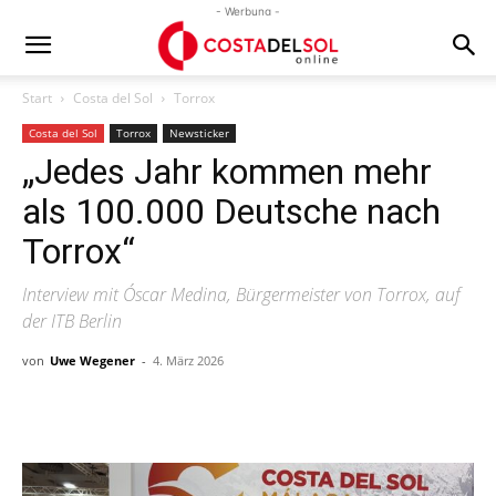
- Werbung -
Start
Costa del Sol
Torrox
Costa del Sol
Torrox
Newsticker
„Jedes Jahr kommen mehr
als 100.000 Deutsche nach
Torrox“
Interview mit Óscar Medina, Bürgermeister von Torrox, auf
der ITB Berlin
von
Uwe Wegener
-
4. März 2026