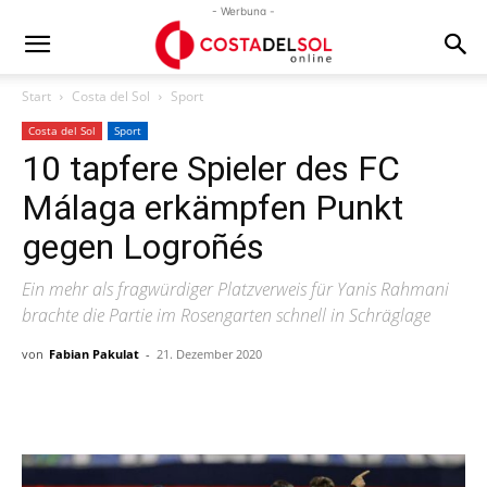
- Werbung -
Start
Costa del Sol
Sport
Costa del Sol
Sport
10 tapfere Spieler des FC
Málaga erkämpfen Punkt
gegen Logroñés
Ein mehr als fragwürdiger Platzverweis für Yanis Rahmani
brachte die Partie im Rosengarten schnell in Schräglage
von
Fabian Pakulat
-
21. Dezember 2020