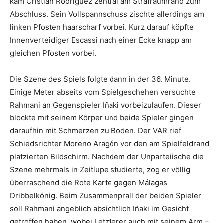
kam Cristian Rodríguez zentral am Strafraumrand zum
Abschluss. Sein Vollspannschuss zischte allerdings am
linken Pfosten haarscharf vorbei. Kurz darauf köpfte
Innenverteidiger Escassi nach einer Ecke knapp am
gleichen Pfosten vorbei.
Die Szene des Spiels folgte dann in der 36. Minute.
Einige Meter abseits vom Spielgeschehen versuchte
Rahmani an Gegenspieler Iñaki vorbeizulaufen. Dieser
blockte mit seinem Körper und beide Spieler gingen
daraufhin mit Schmerzen zu Boden. Der VAR rief
Schiedsrichter Moreno Aragón vor den am Spielfeldrand
platzierten Bildschirm. Nachdem der Unparteiische die
Szene mehrmals in Zeitlupe studierte, zog er völlig
überraschend die Rote Karte gegen Málagas
Dribbelkönig. Beim Zusammenprall der beiden Spieler
soll Rahmani angeblich absichtlich Iñaki im Gesicht
getroffen haben, wobei Letzterer auch mit seinem Arm –