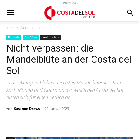
- Werbung -
Start
Andalusien
Freizeit
Ausflüge
Andalusien
Nicht verpassen: die
Mandelblüte an der Costa del
Sol
In der Axarquía blühen die ersten Mandelbäume schon.
Auch Monda und Guaro an der westlichen Costa del Sol
bieten sich für einen Besuch an.
von
Susanne Drews
-
22. Januar 2023