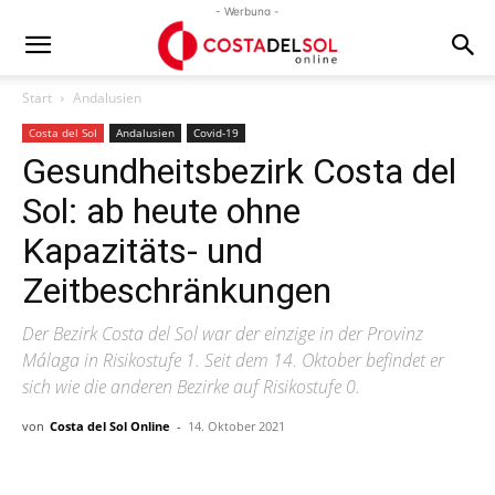
- Werbung -
Start
Andalusien
Costa del Sol
Andalusien
Covid-19
Gesundheitsbezirk Costa del
Sol: ab heute ohne
Kapazitäts- und
Zeitbeschränkungen
Der Bezirk Costa del Sol war der einzige in der Provinz
Málaga in Risikostufe 1. Seit dem 14. Oktober befindet er
sich wie die anderen Bezirke auf Risikostufe 0.
von
Costa del Sol Online
-
14. Oktober 2021