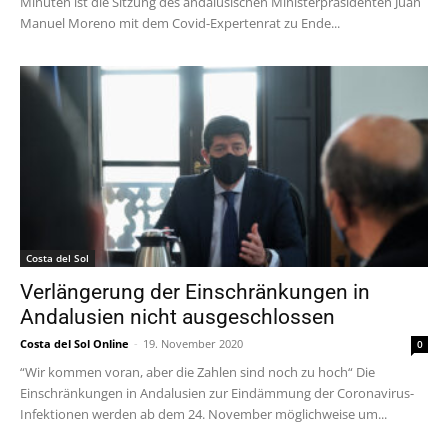
Minuten ist die Sitzung des andalusischen Ministerpräsidenten Juan
Manuel Moreno mit dem Covid-Expertenrat zu Ende...
Costa del Sol
Verlängerung der Einschränkungen in
Andalusien nicht ausgeschlossen
Costa del Sol Online
-
19. November 2020
0
“Wir kommen voran, aber die Zahlen sind noch zu hoch“ Die
Einschränkungen in Andalusien zur Eindämmung der Coronavirus-
Infektionen werden ab dem 24. November möglichweise um...