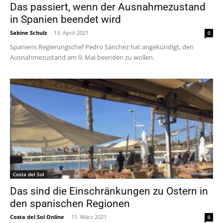
Das passiert, wenn der Ausnahmezustand
in Spanien beendet wird
Sabine Schulz
-
13. April 2021
0
Spaniens Regierungschef Pedro Sánchez hat angekündigt, den
Ausnahmezustand am 9. Mai beenden zu wollen.
Costa del Sol
Das sind die Einschränkungen zu Ostern in
den spanischen Regionen
Costa del Sol Online
-
11. März 2021
0