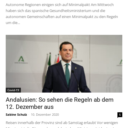
Autonome Regionen einigen sich auf Minimalpakt Am Mittwoch
haben sich das spanische Gesundheitsministerium und die
autonomen Gemeinschaften auf einen Minimalpakt zu den Regeln
um die...
Covid-19
Andalusien: So sehen die Regeln ab dem
12. Dezember aus
Sabine Schulz
-
10. Dezember 2020
5
Reisen innerhalb der Provinz sind ab Samstag erlaubt Vor wenigen