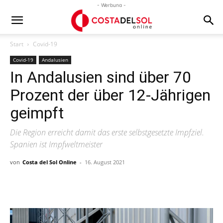
- Werbung -
Start
Covid-19
Covid-19
Andalusien
In Andalusien sind über 70
Prozent der über 12-Jährigen
geimpft
Die Region erreicht damit das erste selbstgesetzte Impfziel.
Spanien ist Impfweltmeister
von
Costa del Sol Online
-
16. August 2021