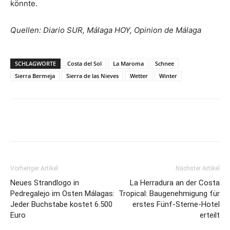
könnte.
Quellen: Diario SUR, Málaga HOY, Opinion de Málaga
SCHLAGWORTE
Costa del Sol
La Maroma
Schnee
Sierra Bermeja
Sierra de las Nieves
Wetter
Winter
Vorheriger Artikel
Nächster Artikel
Neues Strandlogo in
La Herradura an der Costa
Pedregalejo im Osten Málagas:
Tropical: Baugenehmigung für
Jeder Buchstabe kostet 6.500
erstes Fünf-Sterne-Hotel
Euro
erteilt