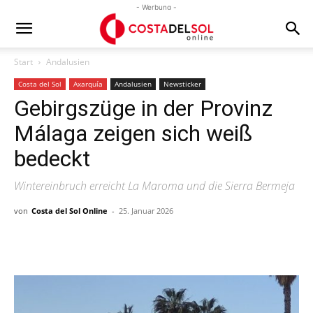
- Werbung -
Start
Andalusien
Costa del Sol
Axarquía
Andalusien
Newsticker
Gebirgszüge in der Provinz
Málaga zeigen sich weiß
bedeckt
Wintereinbruch erreicht La Maroma und die Sierra Bermeja
von
Costa del Sol Online
-
25. Januar 2026