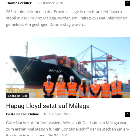
Thomas Zeidler
-
16. Oktober 2020
0
263 Neuinfektionen in der Provinz - Lage in den Krankenhäusern
stabil In der Provinz Málaga wurden am Freitag 263 Neuinfektionen
gemeldet. Am gestrigen Donnerstag waren...
Costa del Sol
Hapag Lloyd setzt auf Málaga
Costa del Sol Online
-
16. Oktober 2020
0
Gute Nachricht für Andalusiens Wirtschaft Der Hafen in Málaga war
zum ersten Mal Station für ein Containerschiff der deutschen Linien-
Reederei Hapag Lloyd. Die 'My NY',...