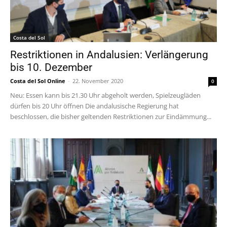
Costa del Sol
Restriktionen in Andalusien: Verlängerung
bis 10. Dezember
Costa del Sol Online
-
22. November 2020
0
Neu: Essen kann bis 21.30 Uhr abgeholt werden, Spielzeugläden
dürfen bis 20 Uhr öffnen Die andalusische Regierung hat
beschlossen, die bisher geltenden Restriktionen zur Eindämmung...