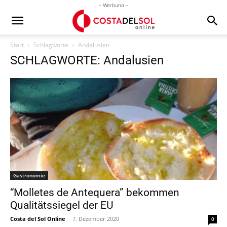
- Werbung -
Start
Schlagworte
Andalusien
SCHLAGWORTE: Andalusien
Gastronomie
“Molletes de Antequera” bekommen
Qualitätssiegel der EU
Costa del Sol Online
-
7. Dezember 2020
0