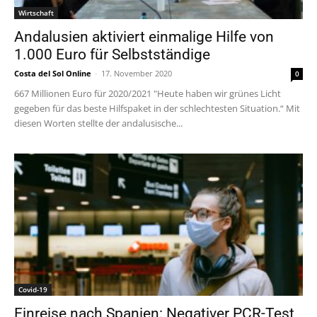
Wirtschaft
Andalusien aktiviert einmalige Hilfe von
1.000 Euro für Selbstständige
Costa del Sol Online
-
17. November 2020
0
667 Millionen Euro für 2020/2021 "Heute haben wir grünes Licht
gegeben für das beste Hilfspaket in der schlechtesten Situation.“ Mit
diesen Worten stellte der andalusische...
Covid-19
Einreise nach Spanien: Negativer PCR-Test