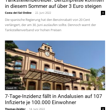
Tankstellenbetreiber: Benzinpreise könnten
in diesem Sommer auf über 3 Euro steigen
Costa del Sol Online
-
22. Juni 2022
0
Die spanische Regierung hat den Benzinrabatt von 20 Cent
verlängert, der am 30. Juni auslaufen sollte. Dennoch warnt der
Tankstellenverband vor hohen Preisen
Covid-19
7-Tage-Inzidenz fällt in Andalusien auf 107
Infizierte je 100.000 Einwohner
Thomas Zeidler
-
14. Juni 2022
0