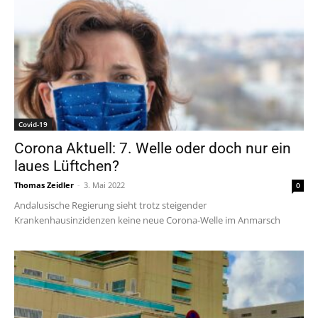
Covid-19
Corona Aktuell: 7. Welle oder doch nur ein
laues Lüftchen?
Thomas Zeidler
-
3. Mai 2022
0
Andalusische Regierung sieht trotz steigender
Krankenhausinzidenzen keine neue Corona-Welle im Anmarsch