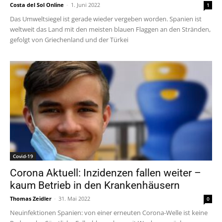
Costa del Sol Online
-
1. Juni 2022
1
Das Umweltsiegel ist gerade wieder vergeben worden. Spanien ist
weltweit das Land mit den meisten blauen Flaggen an den Stränden,
gefolgt von Griechenland und der Türkei
Covid-19
Corona Aktuell: Inzidenzen fallen weiter –
kaum Betrieb in den Krankenhäusern
Thomas Zeidler
-
31. Mai 2022
0
Neuinfektionen Spanien: von einer erneuten Corona-Welle ist keine