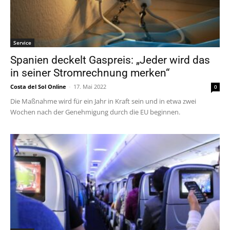
Service
Spanien deckelt Gaspreis: „Jeder wird das
in seiner Stromrechnung merken“
Costa del Sol Online
-
17. Mai 2022
0
Die Maßnahme wird für ein Jahr in Kraft sein und in etwa zwei
Wochen nach der Genehmigung durch die EU beginnen.