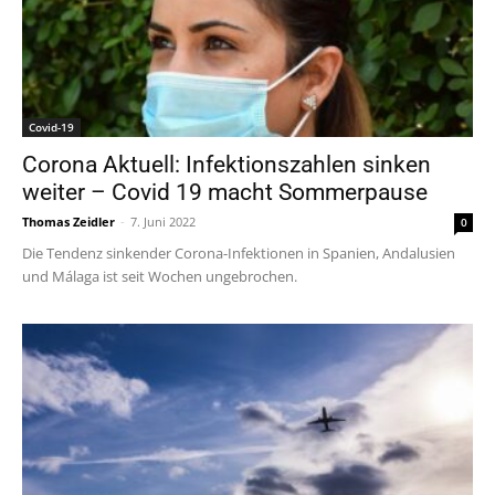
Covid-19
Corona Aktuell: Infektionszahlen sinken
weiter – Covid 19 macht Sommerpause
Thomas Zeidler
-
7. Juni 2022
0
Die Tendenz sinkender Corona-Infektionen in Spanien, Andalusien
und Málaga ist seit Wochen ungebrochen.