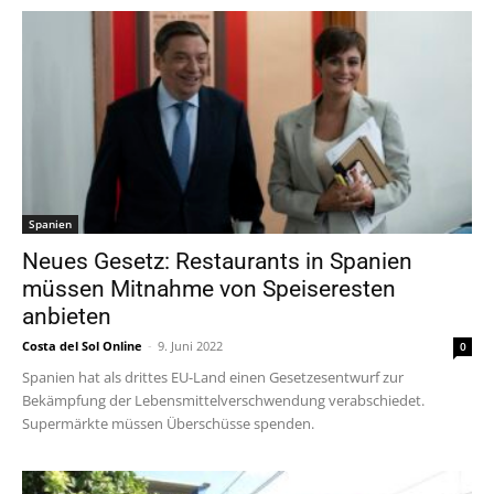
Spanien
Neues Gesetz: Restaurants in Spanien
müssen Mitnahme von Speiseresten
anbieten
Costa del Sol Online
-
9. Juni 2022
0
Spanien hat als drittes EU-Land einen Gesetzesentwurf zur
Bekämpfung der Lebensmittelverschwendung verabschiedet.
Supermärkte müssen Überschüsse spenden.