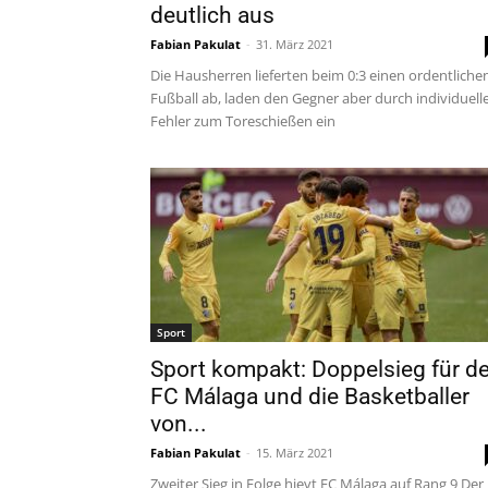
deutlich aus
Fabian Pakulat
-
31. März 2021
Die Hausherren lieferten beim 0:3 einen ordentliche
Fußball ab, laden den Gegner aber durch individuell
Fehler zum Toreschießen ein
Sport
Sport kompakt: Doppelsieg für d
FC Málaga und die Basketballer
von...
Fabian Pakulat
-
15. März 2021
Zweiter Sieg in Folge hievt FC Málaga auf Rang 9 Der