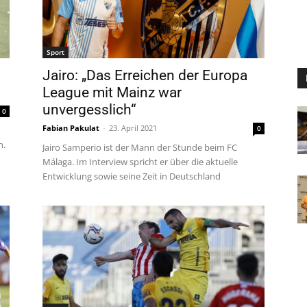
Sport
Jairo: „Das Erreichen der Europa
League mit Mainz war
unvergesslich“
0
Fabian Pakulat
-
23. April 2021
0
n.
Jairo Samperio ist der Mann der Stunde beim FC
Málaga. Im Interview spricht er über die aktuelle
Entwicklung sowie seine Zeit in Deutschland