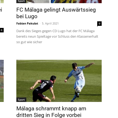
Sport
i
FC Málaga gelingt Auswärtssieg
bei Lugo
Fabian Pakulat
-
5. April 2021
0
0
Dank des Sieges gegen CD Lugo hat der FC Málaga
bereits neun Spieltage vor Schluss den Klassenerhalt
a
so gut wie sicher
Sport
Málaga schrammt knapp am
dritten Sieg in Folge vorbei