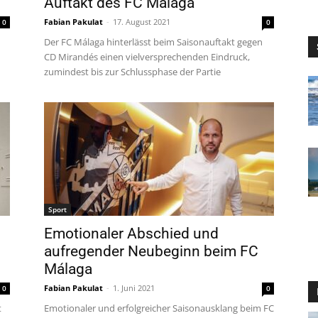
Auftakt des FC Málaga
Fabian Pakulat
-
17. August 2021
0
0
Der FC Málaga hinterlässt beim Saisonauftakt gegen
CD Mirandés einen vielversprechenden Eindruck,
zumindest bis zur Schlussphase der Partie
Sport
Emotionaler Abschied und
aufregender Neubeginn beim FC
Málaga
Fabian Pakulat
-
1. Juni 2021
0
0
t
Emotionaler und erfolgreicher Saisonausklang beim FC