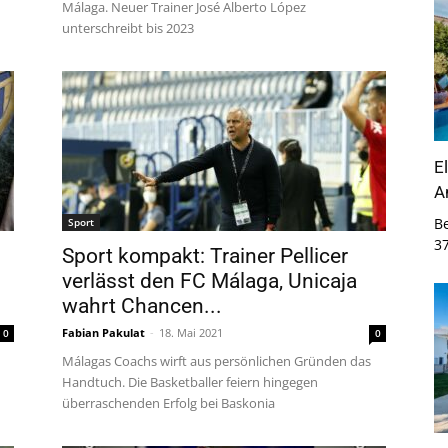
Málaga. Neuer Trainer José Alberto López
unterschreibt bis 2023
E
A
B
Sport
3
Sport kompakt: Trainer Pellicer
verlässt den FC Málaga, Unicaja
wahrt Chancen...
Fabian Pakulat
-
18. Mai 2021
0
0
Málagas Coachs wirft aus persönlichen Gründen das
Handtuch. Die Basketballer feiern hingegen
überraschenden Erfolg bei Baskonia