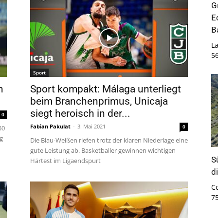
G
E
B
La
5
Sport
n
Sport kompakt: Málaga unterliegt
beim Branchenprimus, Unicaja
siegt heroisch in der...
0
Fabian Pakulat
-
3. Mai 2021
0
50
g
Die Blau-Weißen riefen trotz der klaren Niederlage eine
gute Leistung ab. Basketballer gewinnen wichtigen
S
Härtest im Ligaendspurt
d
C
7