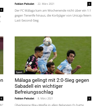
Fabian Pakulat
-
22. März 2021
0
0
Der FC Málaga kam am Wochenende nicht über ein 1:1
gegen Tenerife hinaus, die Korbjäger von Unicaja feiern
n
Last-Second-Sieg
e
Sport
en
Málaga gelingt mit 2:0-Sieg gegen
Sabadell ein wichtiger
Befreiungsschlag
Fabian Pakulat
-
8. März 2021
0
0
 FC
Überlegene Blau-Weiße in allen Belangen Es hatte