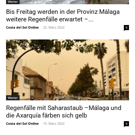
Wetter
Bis Freitag werden in der Provinz Málaga
weitere Regenfälle erwartet –...
Costa del Sol Online
-
22. März 2022
0
Wetter
Regenfälle mit Saharastaub –Málaga und
die Axarquía färben sich gelb
Costa del Sol Online
-
15. März 2022
0